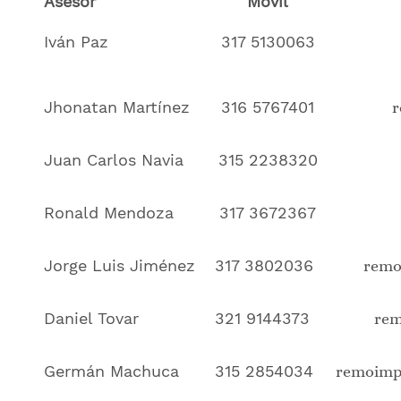
Asesor
Móvil
Iván Paz
317 5130063
Jhonatan Martínez
316 5767401
r
Juan Carlos Navia
315 2238320
Ronald Mendoza
317 3672367
Jorge Luis Jiménez
317 3802036
remo
Daniel Tovar
321 9144373
rem
Germán Machuca
315 2854034
remoimp