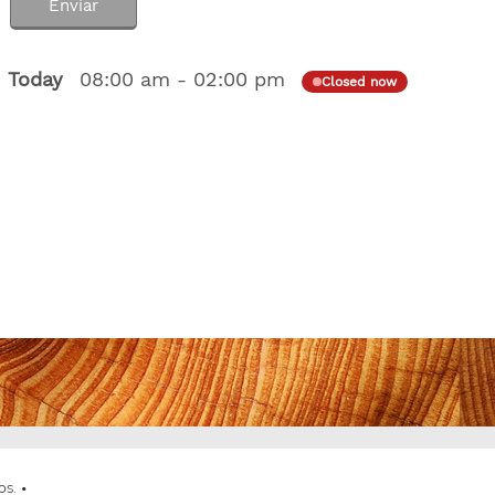
Enviar
Today
08:00 am
-
02:00 pm
Closed now
os.